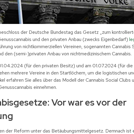
beschloss der Deutsche Bundestag das Gesetz „zum kontrollier
enusscannabis und den privaten Anbau (zwecks Eigenbedarf)
le
ührung von nichtkommerziellen Vereinen, sogenannten Cannabis So
nd den (semi-)privaten Anbau von nichtmedizinischem Cannabis.
01.04.2024 (für den privaten Besitz) und am 01.07.2024 (für die
 stehen mehrere Vereine in den Startlöchern, um die logistischen 
l erfahren Sie alles über das Modell der Cannabis Social Clubs u
n Genusscannabis einnehmen.
isgesetze: Vor war es vor der
ung
reten der Reform unter das Betäubungsmittelgesetz. Demnach ist 