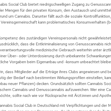
abis Social Club bietet niedrigschwelligen Zugang zu Genusscann
er Mengen für den privaten Konsum, den Austausch und unmittel
rund um Cannabis. Darunter fällt auch die soziale Kontrollfunktio
e Vereinsgemeinschaft kann problematisches Konsumverhalten (be
 Kompetenz des zuständigen Vereinspersonals nicht gewährleiste
rücklich, dass die Entkriminalisierung von Genusscannabis nich
 verantwortungsvolle medizinische Gebrauch weiterhin unter ärztlic
iner Über- oder Unterdosierung durch unbekannte Schwankungen 
tliche Vorgaben beim Eigenanbau und -konsum unbeachtet bleibe
rin, dass Mitglieder auf die Erträge ihres Clubs angewiesen und 
ristig der Bedarf nach bestimmten Wirkungsprofilen einstellen, kan
nbau neuer Pflanzen) decken. Grundsätzlich sollten Cannabis Soc
nischem Cannabis und Genusscannabis aufzuweichen. Wer eine Can
hte, sollte nach wie vor Rücksprache mit Ärzt:innen und Apothek
annabis Social Club in Deutschland mit Verpflichtungen und der M