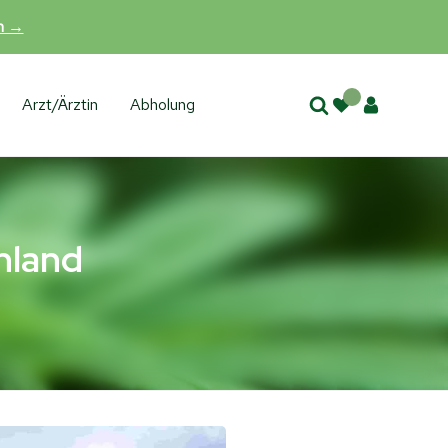
en →
Arzt/Ärztin
Abholung
hland