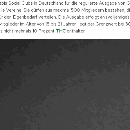
is Social Clubs in Deutschland für die regulierte Ausgabe von 
elle Vereine. Sie dürfen aus maximal 500 Mitgliedern bestehen, 
 den Eigenbedarf verteilen. Die Ausgabe erfolgt an (volljährige)
tglieder im Alter von 18 bis 21 Jahren liegt der Grenzwert bei
s nicht mehr als 10 Prozent
THC
enthalten.