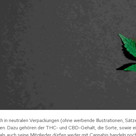
h in neutralen Verpackungen (ohne werbende Illustrationen, Sätze
ten. Dazu gehören der THC- und CBD-Gehalt, die Sorte, sowie ei
n als auch seine Mitglieder dürfen weder mit Cannabis handeln no