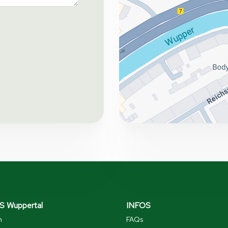
 Wuppertal
INFOS
n
FAQs