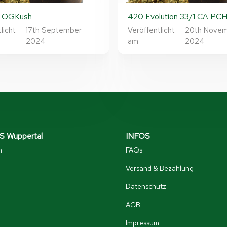
1 OGKush
420 Evolution 33/1 CA PC
licht
17th September
Veröffentlicht
20th Nove
2024
am
2024
 Wuppertal
INFOS
n
FAQs
Versand & Bezahlung
Datenschutz
AGB
Impressum