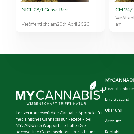
NICE 28/1 Guava Barz
CM 24/
Veröffent
Veröffentlicht am
20th April 2026
am
MYCANNABIS
Rezept einlöse
Live Bestand
Über uns
Ihre vertrauenswürdige Cannabis Apotheke für
medizinisches Cannabis auf Rezept – bei
Account
MYCANNABIS Wuppertal erhalten Sie
hochwertige Cannabisblüten, Extrakte und
Kontakt