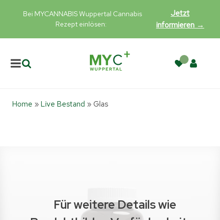
Jetzt
Bei MYCANNABIS Wuppertal Cannabis
Rezept einlösen:
informieren →
Home
»
Live Bestand
»
Glas
Für weitere Details wie