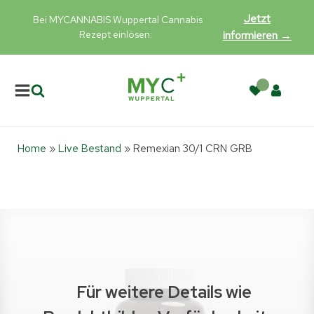
Jetzt
Bei MYCANNABIS Wuppertal Cannabis
Rezept einlösen:
informieren →
Home
»
Live Bestand
»
Remexian 30/1 CRN GRB
Für weitere Details wie