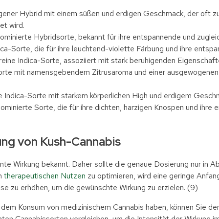
gener Hybrid mit einem süßen und erdigen Geschmack, der oft z
t wird.
ominierte Hybridsorte, bekannt für ihre entspannende und zuglei
ica-Sorte, die für ihre leuchtend-violette Färbung und ihre entsp
 reine Indica-Sorte, assoziiert mit stark beruhigenden Eigenschaft
orte mit namensgebendem Zitrusaroma und einer ausgewogenen 
e Indica-Sorte mit starkem körperlichen High und erdigem Gesch
dominierte Sorte, die für ihre dichten, harzigen Knospen und ihr
ung von Kush-Cannabis
ente Wirkung bekannt. Daher sollte die genaue Dosierung nur in 
en
therapeutischen Nutzen
zu optimieren, wird eine geringe Anfa
ise zu erhöhen, um die gewünschte Wirkung zu erzielen. (9)
mit dem Konsum von medizinischem Cannabis haben, können Sie d
ten Cannabissorten vergleichen, um die Intensität der Wirkung i