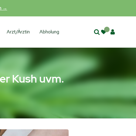
en →
Arzt/Ärztin
Abholung
er Kush uvm.