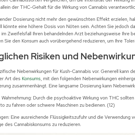
allein der THC-Gehalt für die Wirkung von Cannabis verantwortlich
ibender Dosierung nicht mehr den gewünschten Effekt erzielen, h
Fall könnte eine höhere Dosis von Nöten sein. Achten Sie jedoch 
 im Zweifelsfall Ihren behandelnden Arzt beziehungsweise Ihre beh
nen Sie den Konsum auch vorübergehend reduzieren, um Ihre Toler
glichen Risiken und Nebenwirk
ezifische Nebenwirkungen für Kush-Cannabis vor. Generell kann d
der Art des
Konsums
, mit den folgenden Nebenwirkungen einherge
sierung zusammenhängt. Eine langsame Dosierung kann Nebenwirk
nd Wahrnehmung: Durch die psychoaktive Wirkung von THC sollte
to zu fahren oder schwere Maschinen zu bedienen. (12)
gen: Eine ausreichende Flüssigkeitszufuhr und die Verwendung v
ge des Cannabiskonsums zu reduzieren.