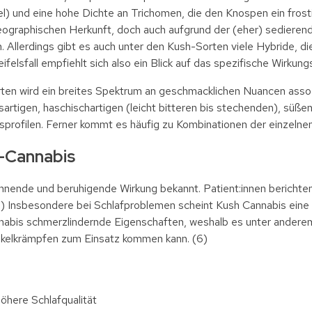
) und eine hohe Dichte an Trichomen, die den Knospen ein fros
 geographischen Herkunft, doch auch aufgrund der (eher) sediere
 Allerdings gibt es auch unter den Kush-Sorten viele Hybride, die
elsfall empfiehlt sich also ein Blick auf das spezifische Wirkungsp
en wird ein breites Spektrum an geschmacklichen Nuancen assoz
usartigen, haschischartigen (leicht bitteren bis stechenden), süße
sprofilen. Ferner kommt es häufig zu Kombinationen der einzeln
h-Cannabis
annende und beruhigende Wirkung bekannt. Patient:innen berichte
) Insbesondere bei Schlafproblemen scheint Kush Cannabis eine f
nnabis schmerzlindernde Eigenschaften, weshalb es unter andere
kelkrämpfen zum Einsatz kommen kann. (6)
höhere Schlafqualität