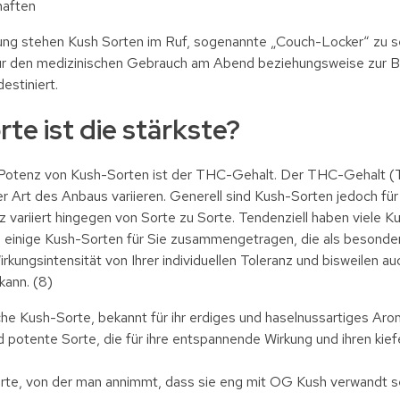
haften
ung stehen Kush Sorten im Ruf, sogenannte „Couch-Locker“ zu se
für den medizinischen Gebrauch am Abend beziehungsweise zur B
estiniert.
te ist die stärkste?
Potenz von Kush-Sorten ist der THC-Gehalt. Der THC-Gehalt (Te
er Art des Anbaus variieren. Generell sind Kush-Sorten jedoch f
 variiert hingegen von Sorte zu Sorte. Tendenziell haben viele
n einige Kush-Sorten für Sie zusammengetragen, die als besonde
rkungsintensität von Ihrer individuellen Toleranz und bisweilen a
kann. (8)
iche Kush-Sorte, bekannt für ihr erdiges und haselnussartiges Ar
d potente Sorte, die für ihre entspannende Wirkung und ihren ki
te, von der man annimmt, dass sie eng mit OG Kush verwandt sei