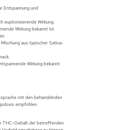
ur Entspannung und
ch euphorisierende Wirkung.
annende Wirkung bekannt ist.
en.
Mischung aus typischer Sativa-
mack.
e entspannende Wirkung bekannt
Absprache mit den behandelnden
ngsdosis empfohlen.
en THC-Gehalt der betreffenden
m Vorfeld einschätzen zu können.