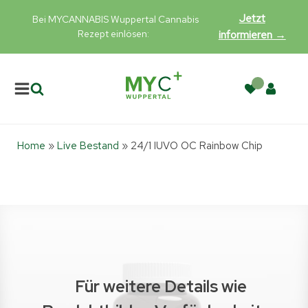
Jetzt
Bei MYCANNABIS Wuppertal Cannabis
Rezept einlösen:
informieren →
Home
»
Live Bestand
»
24/1 IUVO OC Rainbow Chip
Für weitere Details wie