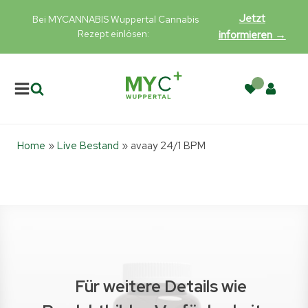
Jetzt
Bei MYCANNABIS Wuppertal Cannabis
Rezept einlösen:
informieren →
Home
»
Live Bestand
»
avaay 24/1 BPM
Für weitere Details wie