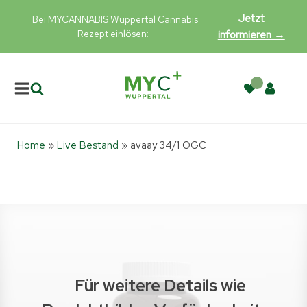
Jetzt
Bei MYCANNABIS Wuppertal Cannabis
Rezept einlösen:
informieren →
Home
»
Live Bestand
»
avaay 34/1 OGC
Für weitere Details wie