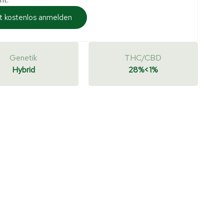
t kostenlos anmelden
Genetik
THC/CBD
Hybrid
28%
<1%