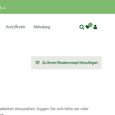
en →
Arzt/Ärztin
Abholung
Zu Ihrem Musterrezept hinzufügen
rkeiten einzusehen, loggen Sie sich bitte ein oder
nt.