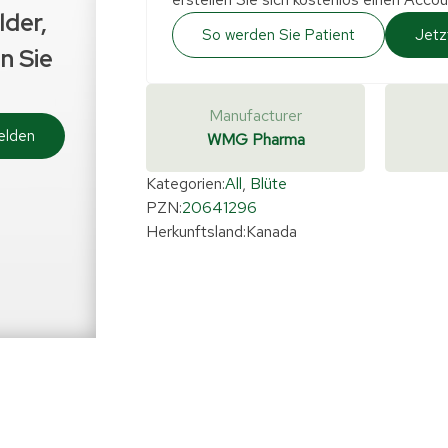
lder,
So werden Sie Patient
Jetz
n Sie
Manufacturer
elden
WMG Pharma
Kategorien:
All
,
Blüte
PZN:
20641296
Herkunftsland:
Kanada