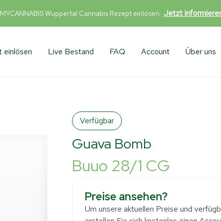
Jetzt informier
 MYCANNABIS Wuppertal Cannabis Rezept einlösen:
 einlösen
Live Bestand
FAQ
Account
Über uns
Verfügbar
Guava Bomb
Buuo 28/1 CG
Preise ansehen?
Um unsere aktuellen Preise und verfügba
erstellen Sie sich kostenlos einen Accou