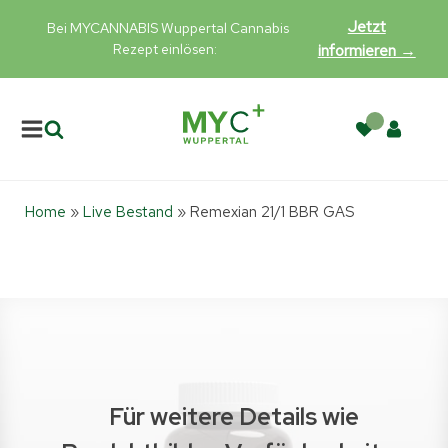
Jetzt
Bei MYCANNABIS Wuppertal Cannabis
Rezept einlösen:
informieren →
Home
»
Live Bestand
»
Remexian 21/1 BBR GAS
Für weitere Details wie