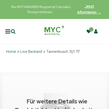
Jetzt
Bei MYCANNABIS Wuppertal Cannabis
Rezept einlösen:
informieren →
Home
»
Live Bestand
»
Tannenbusch 31/1 TF
Für weitere Details wie