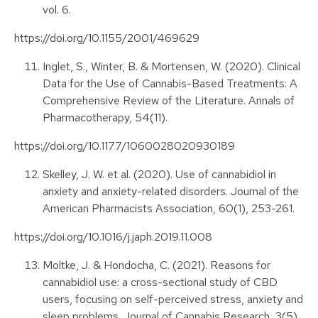
vol. 6.
https://doi.org/10.1155/2001/469629
Inglet, S., Winter, B. & Mortensen, W. (2020). Clinical
Data for the Use of Cannabis-Based Treatments: A
Comprehensive Review of the Literature. Annals of
Pharmacotherapy, 54(11).
https://doi.org/10.1177/1060028020930189
Skelley, J. W. et al. (2020). Use of cannabidiol in
anxiety and anxiety-related disorders. Journal of the
American Pharmacists Association, 60(1), 253-261.
https://doi.org/10.1016/j.japh.2019.11.008
Moltke, J. & Hondocha, C. (2021). Reasons for
cannabidiol use: a cross-sectional study of CBD
users, focusing on self-perceived stress, anxiety and
sleep problems. Journal of Cannabis Research, 3(5).