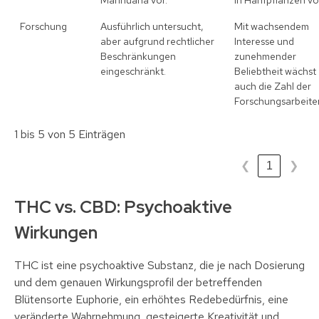
Marihuana vor.
in Hanfpflanzen vo
Forschung
Ausführlich untersucht,
Mit wachsendem
aber aufgrund rechtlicher
Interesse und
Beschränkungen
zunehmender
eingeschränkt.
Beliebtheit wächst
auch die Zahl der
Forschungsarbeite
1 bis 5 von 5 Einträgen
❮
1
❯
THC vs. CBD: Psychoaktive
Wirkungen
THC ist eine psychoaktive Substanz, die je nach Dosierung
und dem genauen Wirkungsprofil der betreffenden
Blütensorte Euphorie, ein erhöhtes Redebedürfnis, eine
veränderte Wahrnehmung, gesteigerte Kreativität und