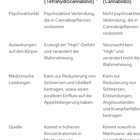
(Tetrahydrocannabinol)
(Cannabidiol)
Psychoaktivität
Psychoaktive Verbindung,
Nicht psychoaktive
die in Cannabispflanzen
Verbindung, die in
vorkommt.
Cannabispflanzen
vorkommt.
Auswirkungen
Erzeugt ein "High"-Gefühl
Verursacht kein
auf den Körper
und verändert die
"High" und
Wahrnehmung.
verändert nicht die
Wahrnehmung.
Medizinische
Kann zur Reduzierung von
Kann zur
Leistungen
Schmerzen und Übelkeit
Reduzierung von
beitragen, sowie einen
Schmerzen,
positiven Einfluss auf die
Entzündungen,
Appetitsteigerung haben
Angstzuständen
und Krampfanfälle
beitragen.
Quelle
Kommt in höheren
Kommt sowohl in
Konzentrationen in
Marihuana- als au