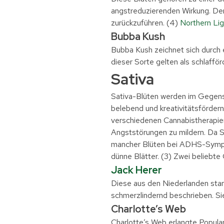
angstreduzierenden Wirkung. Der
zurückzuführen. (4)
Northern Lig
Bubba Kush
Bubba Kush zeichnet sich durch
dieser Sorte gelten als schlaffö
Sativa
Sativa-Blüten werden im Gegensa
belebend und kreativitätsförder
verschiedenen Cannabistherapien
Angststörungen zu mildern. Da S
mancher Blüten bei ADHS-Sympto
dünne Blätter. (3) Zwei beliebte
Jack Herer
Diese aus den Niederlanden st
schmerzlindernd beschrieben. Si
Charlotte’s Web
Charlotte’s Web erlangte Popula