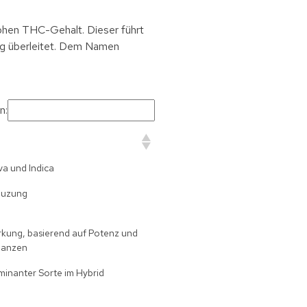
ohen THC-Gehalt. Dieser führt
ung überleitet. Dem Namen
n:
va und Indica
reuzung
rkung, basierend auf Potenz und
flanzen
ominanter Sorte im Hybrid