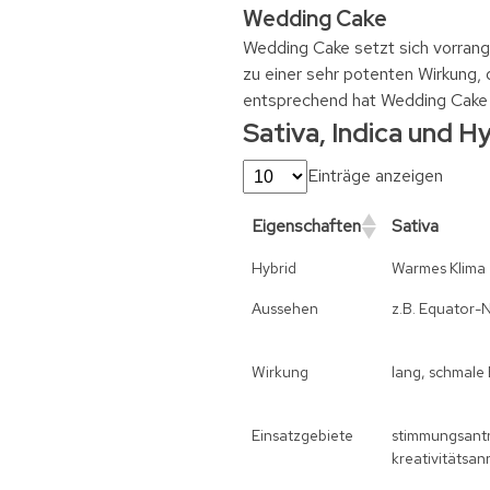
Wedding Cake
Wedding Cake setzt sich vorran
zu einer sehr potenten Wirkung,
entsprechend hat Wedding Cake 
Sativa, Indica und H
Einträge anzeigen
Eigenschaften
Sativa
Hybrid
Warmes Klima
Aussehen
z.B. Equator-
Wirkung
lang, schmale B
Einsatzgebiete
stimmungsantr
kreativitätsa