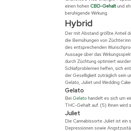
einen hohen
CBD-Gehalt
und ehe
beruhigende Wirkung.
Hybrid
Der mit Abstand größte Anteil d
die Bemühungen von Züchter:inn
des entsprechenden Wunschproduk
Aussage über das Wirkungsspektr
durch Züchtung optimiert wurden
Schlafproblemen helfen, sich e
der Geselligkeit zuträglich sein 
Gelato, Juliet und Wedding Cake
Gelato
Bei
Gelato
handelt es sich um e
THC-Gehalt auf. (5) Ihnen wird 
Juliet
Die Cannabissorte Juliet ist ein
Depressionen sowie Angstzuständ