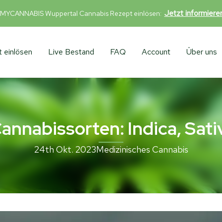
Jetzt informier
 MYCANNABIS Wuppertal Cannabis Rezept einlösen:
 einlösen
Live Bestand
FAQ
Account
Über uns
annabissorten: Indica, Sat
24th Okt. 2023
Medizinisches Cannabis