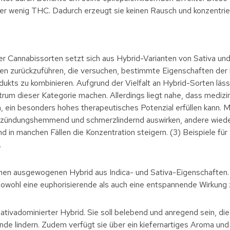
r wenig THC. Dadurch erzeugt sie keinen Rausch und konzentriert
er Cannabissorten setzt sich aus Hybrid-Varianten von Sativa und
en zurückzuführen, die versuchen, bestimmte Eigenschaften der
ts zu kombinieren. Aufgrund der Vielfalt an Hybrid-Sorten lässt 
um dieser Kategorie machen. Allerdings liegt nahe, dass medizin
, ein besonders hohes therapeutisches Potenzial erfüllen kann.
ntzündungshemmend und schmerzlindernd auswirken, andere wied
und in manchen Fällen die Konzentration steigern. (3) Beispiele f
.
inen ausgewogenen Hybrid aus Indica- und Sativa-Eigenschaften.
sowohl eine euphorisierende als auch eine entspannende Wirkung
 sativadominierter Hybrid. Sie soll belebend und anregend sein, d
e lindern. Zudem verfügt sie über ein kiefernartiges Aroma und