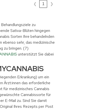
❮
1
❯
e Behandlungsziele zu
ebende Sativa-Blüten hingegen
nnabis Sorten Ihre behandelnden
n ebenso sehr, das medizinische
g zu bringen. (7)
ANNABIS
unterstützt Sie dabei
t MYCANNABIS
rwiegenden Erkrankung) um ein
n Ärzt:innen das erforderliche
pt für medizinisches Cannabis
gewünschte Cannabissorte für
er E-Mail zu. Sind Sie damit
Original Ihres Rezepts per Post