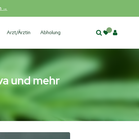
en →
Arzt/Ärztin
Abholung
iva und mehr