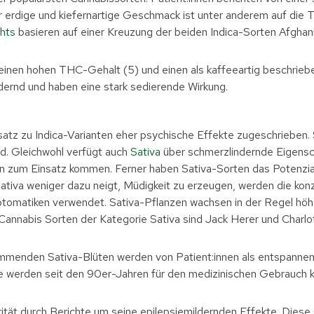
 erdige und kiefernartige Geschmack ist unter anderem auf die
hts
basieren auf einer Kreuzung der beiden Indica-Sorten Afghani
 einen hohen THC-Gehalt (5) und einen als kaffeeartig beschrie
rdernd und haben eine stark sedierende Wirkung.
tz zu Indica-Varianten eher psychische Effekte zugeschrieben. 
nd. Gleichwohl verfügt auch
Sativa
über schmerzlindernde Eigensc
 zum Einsatz kommen. Ferner haben Sativa-Sorten das Potenzial,
ativa weniger dazu neigt, Müdigkeit zu erzeugen, werden die kon
matiken verwendet. Sativa-Pflanzen wachsen in der Regel höher
 Cannabis Sorten der Kategorie Sativa sind Jack Herer und Charlo
ammenden Sativa-Blüten werden von Patient:innen als entspann
e werden seit den 90er-Jahren für den medizinischen Gebrauch kul
rität durch Berichte um seine epilepsiemildernden Effekte. Diese