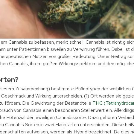
hem Cannabis zu befassen, merkt schnell: Cannabis ist nicht gleich
n unter Patient:innen bisweilen zu Verwirrung führen. Dabei ist d
herapeutischen Nutzen von großer Bedeutung. Unser Beitrag sorgt
schen Cannabis, ihrem großen Wirkungsspektrum und den möglic
orten?
 diesem Zusammenhang) bestimmte Phänotypen der weiblichen Ca
 Geschmack und Wirkung unterscheiden. (1) Oft werden sie gezi
zu fördern. Die Gewichtung der Bestandteile
THC (Tetrahydrocan
rauch von Cannabis einen besonderen Stellenwert ein. Allerdin
he Potenzial der jeweiligen Cannabissorte. Dazu gehören Verbi
den Cannabis Sorten in zwei Hauptarten unterschieden. Diese heiße
Eigenschaften aufweisen, werden als Hybrid bezeichnet. Da dies h