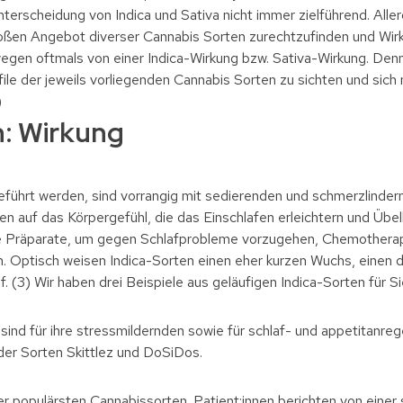
Unterscheidung von Indica und Sativa nicht immer zielführend. Aller
großen Angebot diverser Cannabis Sorten zurechtzufinden und Wi
egen oftmals von einer Indica-Wirkung bzw. Sativa-Wirkung. Denn
e der jeweils vorliegenden Cannabis Sorten zu sichten und sich nic
)
n: Wirkung
geführt werden, sind vorrangig mit sedierenden und schmerzlinder
 auf das Körpergefühl, die das Einschlafen erleichtern und Übelk
 Präparate, um gegen Schlafprobleme vorzugehen, Chemotherapi
. Optisch weisen Indica-Sorten einen eher kurzen Wuchs, einen
f. (3) Wir haben drei Beispiele aus geläufigen Indica-Sorten für Si
sind für ihre stressmildernden sowie für schlaf- und appetitanr
der Sorten Skittlez und DoSiDos.
er populärsten Cannabissorten. Patient:innen berichten von einer