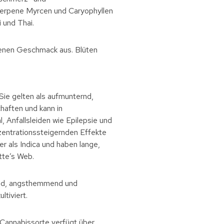
 Terpene Myrcen und Caryophyllen
 und Thai.
benen Geschmack aus. Blüten
Sie gelten als aufmunternd,
haften und kann in
 Anfallsleiden wie Epilepsie und
zentrationssteigernden Effekte
 als Indica und haben lange,
tte’s Web.
end, angsthemmend und
tiviert.
 Cannabissorte verfügt über