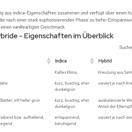
gig aus Indica-Eigenschaften zusammen und verfügt über einen h
 die nach einer stark euphorisierenden Phase zu tiefer Entspann
einen vanilleartigen Geschmack.
ybride - Eigenschaften im Überblick
Suche
Indica
Hybrid
Kaltes Klima,
Kreuzung aus Sati
Nähe
kurz, buschig, eher
variiert je nach K
dunkelgrün
lätter, oft heller grün
kurz, buschig, eher
ausbalancierte Wi
dunkelgrün
Anteil der Elternp
eibend bzw. aufhellend,
entspannend,
variiert je nach d
nregend
beruhigend