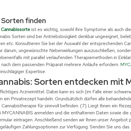
 Sorten finden
 Cannabissorte
ist es wichtig, sowohl Ihre Symptome als auch di
nabis Sorten sind bei Antriebslosigkeit denkbar ungeeignet, bel
en etc. Konsultieren Sie bei der Auswahl der entsprechenden Ca
 nur darum, ungewünschte Nebenwirkungen auszuschließen, sonder
benenfalls mit parallel verlaufenden Therapiemethoden in Einklan
e nach dem passenden Präparat mehrere Anläufe erfordern.
MYC
nschlägiger Expertise.
Cannabis: Sorten entdecken mi
flichtiges Arzneimittel. Dabei kann es sich (im Falle einer schwe
 ein Privatrezept handeln. Grundsätzlich dürfen alle behandelnde
 Cannabistherapie für sinnvoll befinden. (7) Liegt Ihnen ein Reze
 bei MYCANNABIS anmelden und die enthaltenen Daten sowie die 
rmular eintragen. Anschließend senden wir Ihnen unser Angebot p
e geläufigen Zahlungsoptionen zur Verfügung. Senden Sie uns das 